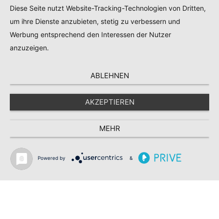
Diese Seite nutzt Website-Tracking-Technologien von Dritten,
es nötig ist, um die Nutzung unserer Webseite
um ihre Dienste anzubieten, stetig zu verbessern und
einfacher und bequemer zu gestalten.
Werbung entsprechend den Interessen der Nutzer
Die Bereitstellung dieser personenbezogenen
anzuzeigen.
Daten ist nicht gesetzlich oder vertraglich
vorgeschrieben oder für einen Vertragsabschluss
erforderlich. Wenn Sie uns diese Daten nicht zur
ABLEHNEN
Verfügung stellen, können wir die Nutzung
unserer Webseite nicht einfacher und bequemer
AKZEPTIEREN
gestalten.
c) Cookies Dritter
MEHR
Auf der Website können auch Cookie von
Drittanbietern verwendet werden, um
Powered by
&
Informationen von unserer Webseite und
anderen Stellen im Internet zu erfassen oder zu
erhalten und diese Informationen dann zu
nutzen, um bspw. Webtracking-Dienste,